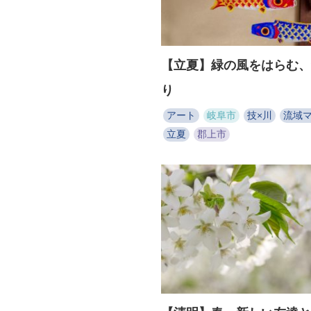
【立夏】緑の風をはらむ、
り
アート
岐阜市
技×川
流域
立夏
郡上市