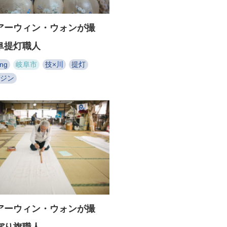
アーウィン・ウォンが撮
阜提灯職人
ong
岐阜市
技×川
提灯
ジン
アーウィン・ウォンが撮