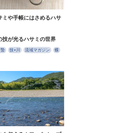
サミや手帳にはさめるハサ
の技が光るハサミの世界
啓蟄
技×川
流域マガジン
蝶