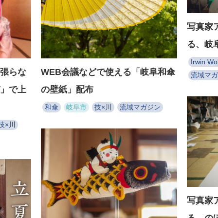
写真家
る、岐
Irwin W
張らな
WEB会議などで使える「岐阜和傘
流域マガ
」で上
の壁紙」配布
和傘
岐阜市
技×川
流域マガジン
技×川
写真家