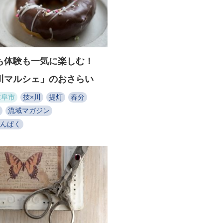
も体験も一気に楽しむ！
川マルシェ」のおさらい
岐阜市
技×川
提灯
春分
流域マガジン
んぱく