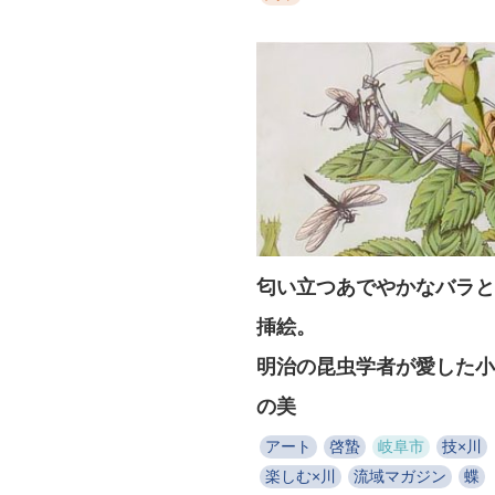
匂い立つあでやかなバラと
挿絵。
明治の昆虫学者が愛した小
の美
アート
啓蟄
岐阜市
技×川
楽しむ×川
流域マガジン
蝶