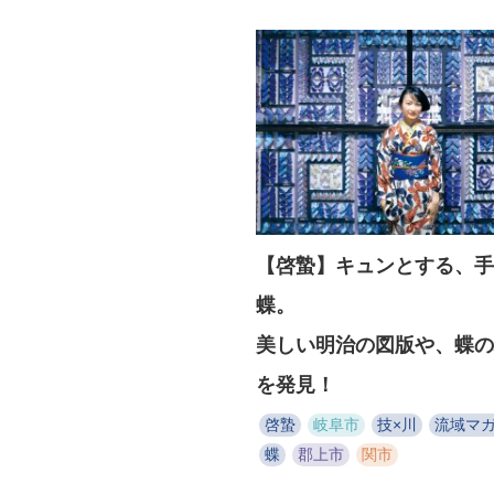
【啓蟄】キュンとする、手
蝶。
美しい明治の図版や、蝶の
を発見！
啓蟄
岐阜市
技×川
流域マ
蝶
郡上市
関市