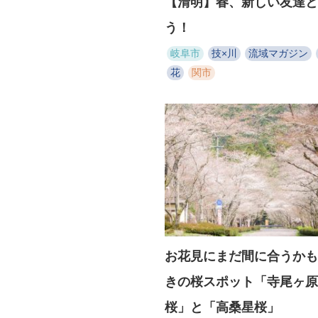
【清明】春、新しい友達と
う！
岐阜市
技×川
流域マガジン
花
関市
お花見にまだ間に合うかも
きの桜スポット「寺尾ヶ原
桜」と「高桑星桜」