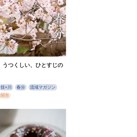
】うつくしい、ひとすじの
技×川
春分
流域マガジン
関市