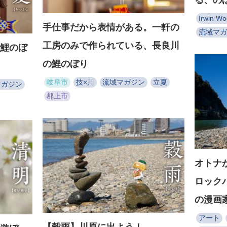
る、の
Irwin W
手仕事だから表情がある。一軒の
流域マガ
工房のみで作られている、長良川
鯉のぼ
の鯉のぼり
岐阜市
技×川
流域マガジン
立夏
マガジン
郡上市
オトナ
ロックバ
の漫画
アート
【穀雨】川原に出よう！