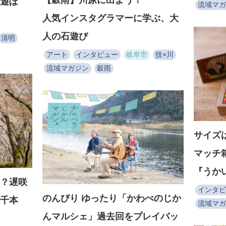
遊ぼ
流域マガ
人気インスタグラマーに学ぶ、大
人の石遊び
清明
アート
インタビュー
岐阜市
技×川
流域マガジン
穀雨
サイズ
マッチ
『うか
？遅咲
インタビ
のんびり ゆったり「かわべのじか
千本
流域マガ
んマルシェ」過去回をプレイバッ