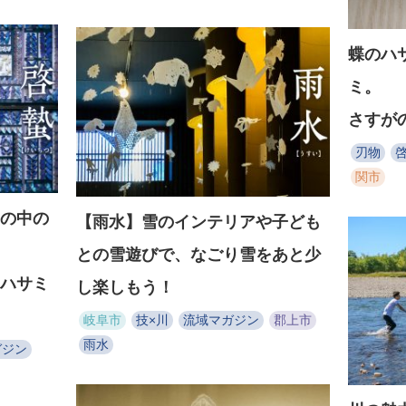
蝶のハ
ミ。
さすが
刃物
関市
の中の
【雨水】雪のインテリアや子ども
との雪遊びで、なごり雪をあと少
ハサミ
し楽しもう！
岐阜市
技×川
流域マガジン
郡上市
雨水
ガジン