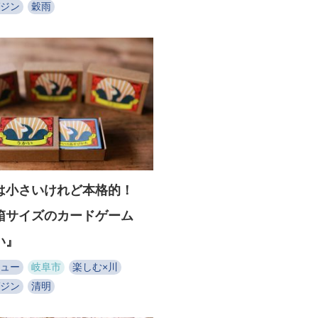
ジン
穀雨
は小さいけれど本格的！
箱サイズのカードゲーム
い』
ュー
岐阜市
楽しむ×川
ジン
清明