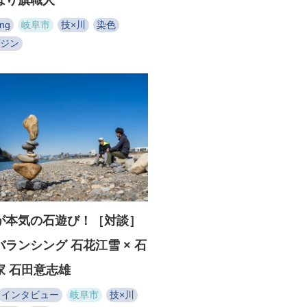
ぼり旗職人
ong
岐阜市
技×川
染色
ジン
が本気の石遊び！［対談］
ランシング 石花江雪 × 石
家 石田意志雄
インタビュー
岐阜市
技×川