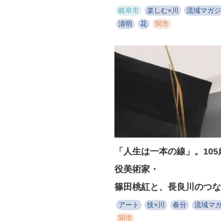
岐阜市
楽しむ×川
流域マガジ
清明
花
関市
「人生は一本の線」。105
役美術家・
篠田桃紅と、長良川のつな
アート
技×川
春分
流域マ
関市