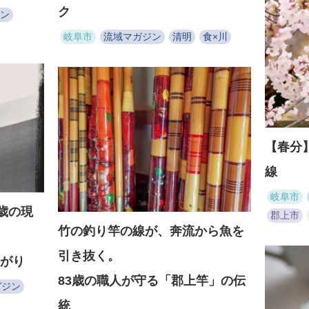
ク
ン
岐阜市
流域マガジン
清明
食×川
【春分
線
岐阜市
歳の現
郡上市
竹の釣り竿の線が、奔流から魚を
引き抜く。
がり
83歳の職人が守る「郡上竿」の伝
ガジン
統