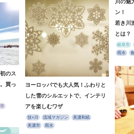
川の魅
ン！
若き川
とは？
岐阜市
雨水
食
初のス
。買っ
ヨーロッパでも大人気！ふわりと
した雪のシルエットで、インテリ
アを楽しむワザ
市
技×川
流域マガジン
美濃和紙
美濃市
雨水