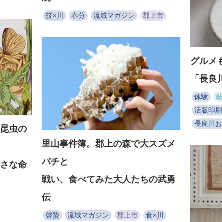
技×川
春分
流域マガジン
郡上市
グルメ
「長良
体験
活版印刷
長良川お
昆虫の
里山事件簿。郡上の森で大スズメ
バチと
さな命
戦い、食べてみた大人たちの武勇
伝
啓蟄
流域マガジン
郡上市
食×川