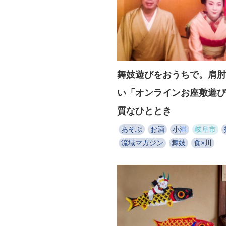
舞妓遊びをおうちで。肩肘
い「オンラインお座敷遊び
質なひととき
あそぶ
お酒
小満
岐阜市
流域マガジン
舞妓
食×川