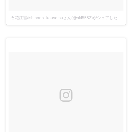
石花江雪/ishihana_kousetsuさん(@skl5582)がシェアした投稿
–