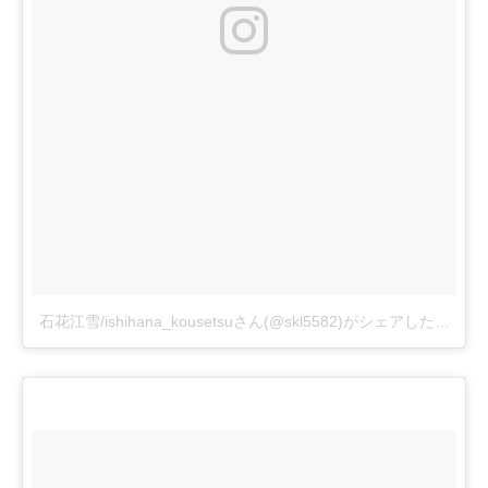
石花江雪/ishihana_kousetsuさん(@skl5582)がシェアした投稿
–