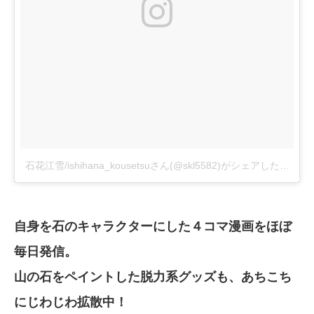
石花江雪/ishihana_kousetsuさん(@skl5582)がシェアした投稿
–
自身を石のキャラクターにした４コマ漫画をほぼ
毎日発信。
山の石をペイントした脱力系グッズも、あちこち
にじわじわ拡散中！