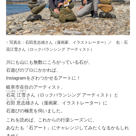
↑ 写真左：石田意志雄さん（漫画家、イラストレーター）／ 右：石
花江雪さん（ロックバランシング アーティスト）
川にも山にも無数にころがっている石が、
石遊びのプロにかかれば、
Instagramをざわつかせるアートに！
岐阜市在住のアーティスト、
いしはな こうせつ
石花 江雪
さん（ロックバランシング アーティスト）と
いしだ いしお
石田 意志雄
さん（漫画家、イラストレーター）に
石遊びの極意を伺いました。
これを読めば、これからの行楽シーズンに、
あなたも「石アート」にチャレンジしてみたくなるかもしれ
ません。