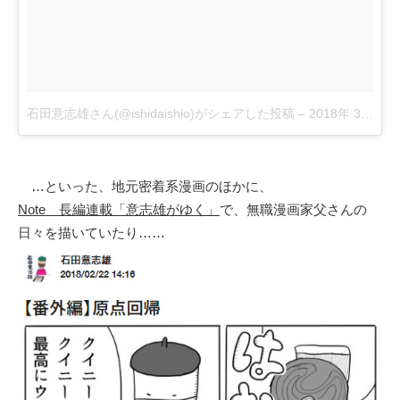
石田意志雄さん(@ishidaishio)がシェアした投稿
–
2018年 3月月1
…といった、地元密着系漫画のほかに、
Note 長編連載「意志雄がゆく」
で、無職漫画家父さんの
日々を描いていたり……