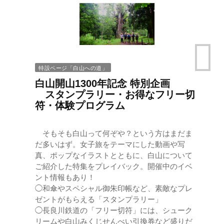
特設ページ「白山への道」
白山開山1300年記念 特別企画
スタンプラリー・お得なフリー切
符・体験プログラム
そもそも白山って何ぞや？という方はまだま
だ多いはず。女子旅をテーマにした動画や写
真、ポップなイラストとともに、白山について
ご紹介した特集をプレイバック。開催中のイベ
ント情報もあり！
◯和傘やスペシャル御朱印帳など、素敵なプレ
ゼントがもらえる「スタンプラリー」
◯長良川鉄道の「フリー切符」には、シューク
リームや白山みくじせんべい引換券など盛りだ