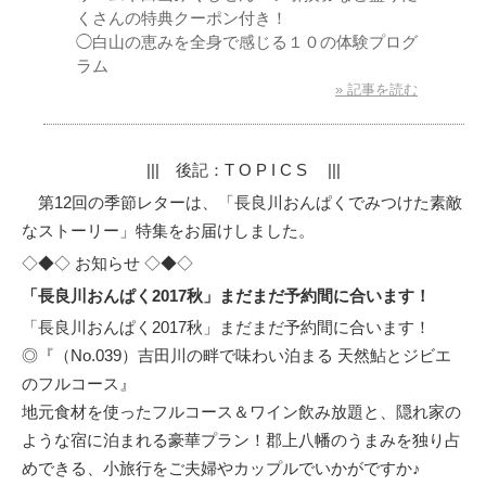
くさんの特典クーポン付き！
◯白山の恵みを全身で感じる１０の体験プログ
ラム
» 記事を読む
||| 後記：T O P I C S |||
第12回の季節レターは、「長良川おんぱくでみつけた素敵
なストーリー」特集をお届けしました。
◇◆◇ お知らせ ◇◆◇
「長良川おんぱく2017秋」まだまだ予約間に合います！
「長良川おんぱく2017秋」まだまだ予約間に合います！
◎『（No.039）吉田川の畔で味わい泊まる 天然鮎とジビエ
のフルコース』
地元食材を使ったフルコース＆ワイン飲み放題と、隠れ家の
ような宿に泊まれる豪華プラン！郡上八幡のうまみを独り占
めできる、小旅行をご夫婦やカップルでいかがですか♪