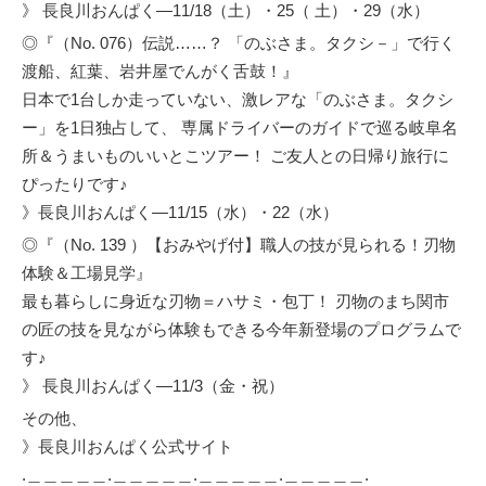
》
長良川おんぱく―11/18（土）・25（ 土）・29（水）
◎『（No. 076）伝説……？ 「のぶさま。タクシ－」で行く
渡船、紅葉、岩井屋でんがく舌鼓！』
日本で1台しか走っていない、激レアな「のぶさま。タクシ
ー」を1日独占して、 専属ドライバーのガイドで巡る岐阜名
所＆うまいものいいとこツアー！ ご友人との日帰り旅行に
ぴったりです♪
》
長良川おんぱく―11/15（水）・22（水）
◎『（No. 139 ）【おみやげ付】職人の技が見られる！刃物
体験＆工場見学』
最も暮らしに身近な刃物＝ハサミ・包丁！ 刃物のまち関市
の匠の技を見ながら体験もできる今年新登場のプログラムで
す♪
》
長良川おんぱく―11/3（金・祝）
その他、
》
長良川おんぱく公式サイト
.＿＿＿＿＿.＿＿＿＿＿.＿＿＿＿＿.＿＿＿＿＿.