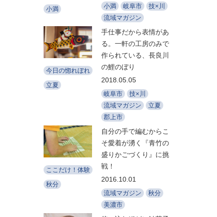
小満
岐阜市
技×川
小満
流域マガジン
手仕事だから表情があ
る。一軒の工房のみで
作られている、長良川
の鯉のぼり
今日の惚れぼれ
2018.05.05
立夏
岐阜市
技×川
流域マガジン
立夏
郡上市
自分の手で編むからこ
そ愛着が湧く『青竹の
盛りかごづくり』に挑
戦！
ここだけ！体験
2016.10.01
秋分
流域マガジン
秋分
美濃市