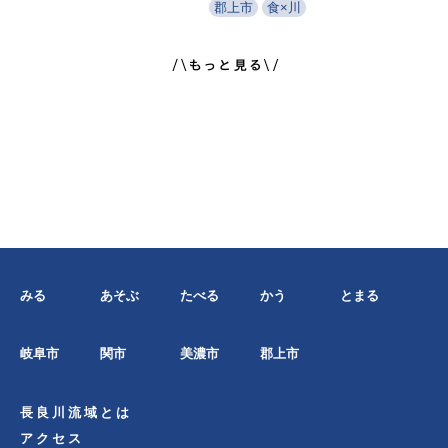
郡上市
食×川
みる
あそぶ
たべる
かう
とまる
岐阜市
関市
美濃市
郡上市
長良川流域とは
アクセス