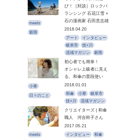
び！［対談］ロックバ
ランシング 石花江雪 ×
石の漫画家 石田意志雄
meets
2018.04.20
穀雨
アート
インタビュー
岐阜市
技×川
流域マガジン
穀雨
初心者でも簡単！
オシャレ上級者に見え
る、和傘の普段使い
2018.01.01
小寒
和傘
小寒
岐阜市
日々のこと
技×川
流域マガジン
クリエイターズ | 和傘
職人 河合幹子さん
2017.05.21
インタビュー
和傘
meets