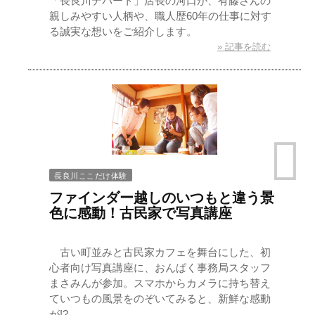
「長良川デパート」店長の河口が、有藤さんの
親しみやすい人柄や、職人歴60年の仕事に対す
る誠実な想いをご紹介します。
» 記事を読む
長良川ここだけ体験
ファインダー越しのいつもと違う景
色に感動！古民家で写真講座
古い町並みと古民家カフェを舞台にした、初
心者向け写真講座に、おんぱく事務局スタッフ
まさみんが参加。スマホからカメラに持ち替え
ていつもの風景をのぞいてみると、新鮮な感動
が!?