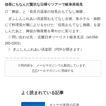
信長にちなんだ贅沢な日帰りツアーで岐阜再発見
◎「舞妓」と「長良川温泉の信長おもてなし御膳」
ぎふしんふれあい倶楽部おもてなし企画。各ホテル・旅館
にて料理長が腕によりをかけた「信長おもてなし御膳」を楽
しんだあと、舞妓が御座敷を華やかに彩ります。
▷問い合わせ先： 近畿日本ツーリスト岐阜支店（tel.
058-
265-0203
）
》
ぎふしんふれあい倶楽部（PDFが開きます）
.＿＿＿＿＿.＿＿＿＿＿.＿＿＿＿＿.＿＿＿＿＿.
※同内容を、メールマガジンでも配信しています。
メールマガジンに登録する
よく読まれている記事
オトナが本気の石遊