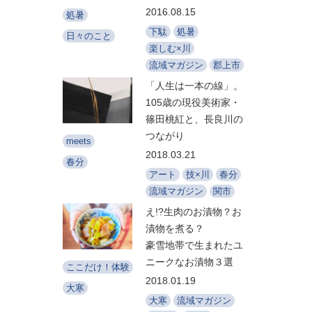
2016.08.15
処暑
下駄
処暑
日々のこと
楽しむ×川
流域マガジン
郡上市
「人生は一本の線」。
105歳の現役美術家・
篠田桃紅と、長良川の
つながり
meets
2018.03.21
春分
アート
技×川
春分
流域マガジン
関市
え!?生肉のお漬物？お
漬物を煮る？
豪雪地帯で生まれたユ
ニークなお漬物３選
ここだけ！体験
2018.01.19
大寒
大寒
流域マガジン