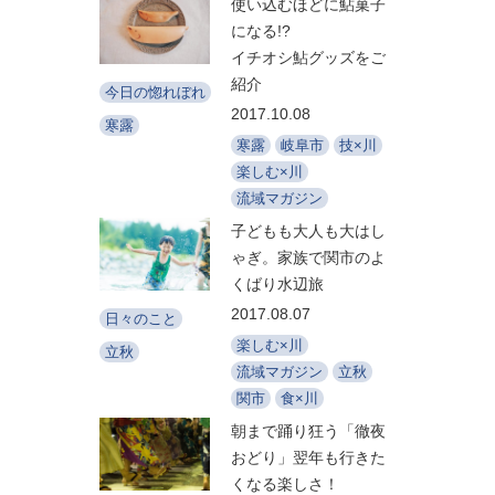
使い込むほどに鮎菓子
になる!?
イチオシ鮎グッズをご
紹介
今日の惚れぼれ
2017.10.08
寒露
寒露
岐阜市
技×川
楽しむ×川
流域マガジン
子どもも大人も大はし
ゃぎ。家族で関市のよ
くばり水辺旅
2017.08.07
日々のこと
楽しむ×川
立秋
流域マガジン
立秋
関市
食×川
朝まで踊り狂う「徹夜
おどり」翌年も行きた
くなる楽しさ！