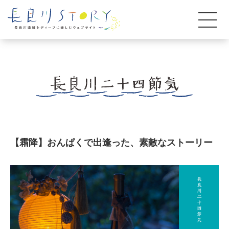
【霜降】おんぱくで出逢った、素敵なストーリー