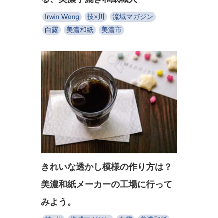
Irwin Wong
技×川
流域マガジン
白露
美濃和紙
美濃市
きれいな透かし模様の作り方は？
美濃和紙メーカーの工場に行って
みよう。