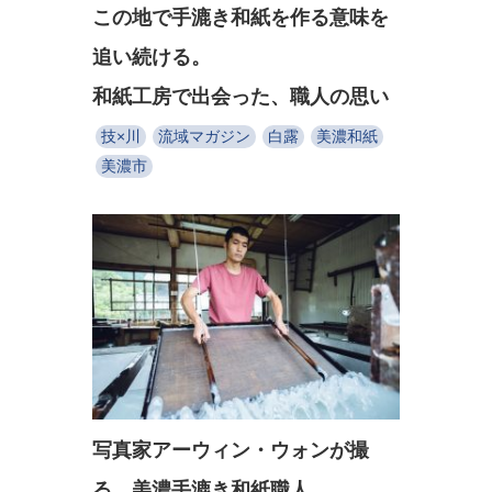
この地で手漉き和紙を作る意味を
追い続ける。
和紙工房で出会った、職人の思い
技×川
流域マガジン
白露
美濃和紙
美濃市
写真家アーウィン・ウォンが撮
る、美濃手漉き和紙職人