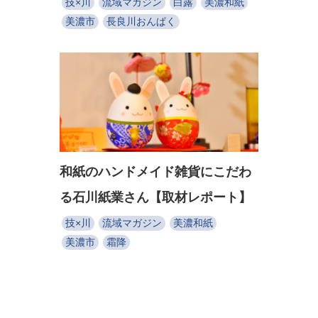
技×川
流域マガジン
白露
美濃和紙
美濃市
長良川おんぱく
和紙のハンドメイド雑貨にこだわ
る石川紙業さん【取材レポート】
技×川
流域マガジン
美濃和紙
美濃市
霜降