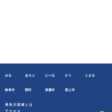
みる
あそぶ
たべる
かう
とまる
岐阜市
関市
美濃市
郡上市
長良川流域とは
アクセス