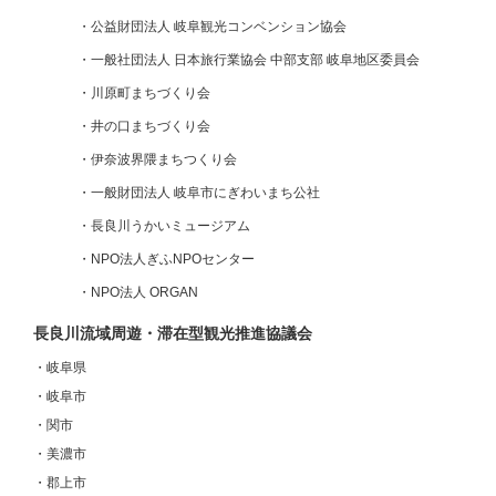
・
公益財団法人 岐阜観光コンベンション協会
・
一般社団法人 日本旅行業協会 中部支部 岐阜地区委員会
・
川原町まちづくり会
・
井の口まちづくり会
・
伊奈波界隈まちつくり会
・
一般財団法人 岐阜市にぎわいまち公社
・
長良川うかいミュージアム
・
NPO法人ぎふNPOセンター
・
NPO法人 ORGAN
長良川流域周遊・滞在型観光推進協議会
・岐阜県
・岐阜市
・関市
・美濃市
・郡上市