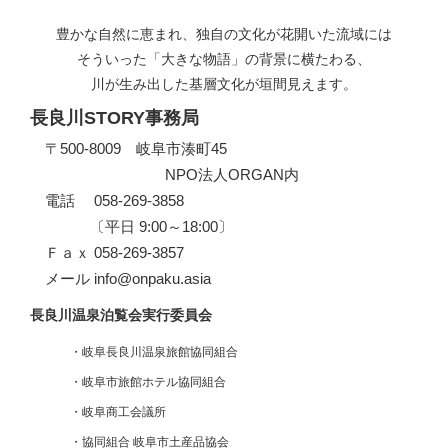
豊かな自然に恵まれ、独自の文化が花開いた流域には
そういった「大きな物語」の背景に横たわる、
川が生み出した基層文化が垣間見えます。
長良川STORY事務局
〒500-8009 岐阜市湊町45
NPO法人ORGAN内
電話
058-269-3858
〔平日 9:00～18:00〕
Ｆａｘ 058-269-3857
メール
info@onpaku.asia
長良川温泉泊覧会実行委員会
・
岐阜長良川温泉旅館協同組合
・岐阜市旅館ホテル協同組合
・
岐阜商工会議所
・
協同組合 岐阜市土産品協会