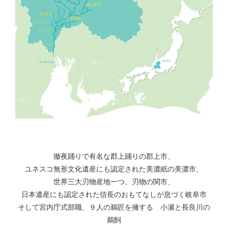
徹夜踊りで有名な郡上踊りの郡上市、
ユネスコ無形文化遺産にも認定された美濃紙の美濃市、
世界三大刃物産地一つ、刃物の関市、
日本遺産にも認定された信長のおもてなしが息づく岐阜市
そして宮内庁式部職、９人の鵜匠を擁する 小瀬と長良川の
鵜飼