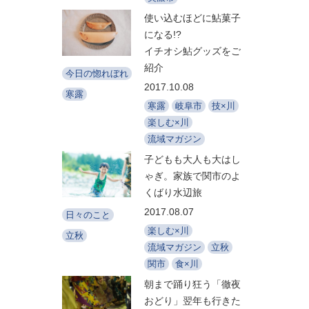
使い込むほどに鮎菓子
になる!?
イチオシ鮎グッズをご
紹介
今日の惚れぼれ
2017.10.08
寒露
寒露
岐阜市
技×川
楽しむ×川
流域マガジン
子どもも大人も大はし
ゃぎ。家族で関市のよ
くばり水辺旅
2017.08.07
日々のこと
楽しむ×川
立秋
流域マガジン
立秋
関市
食×川
朝まで踊り狂う「徹夜
おどり」翌年も行きた