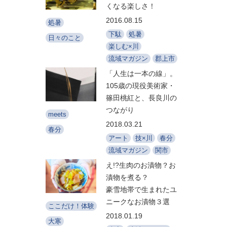
くなる楽しさ！
2016.08.15
処暑
下駄
処暑
日々のこと
楽しむ×川
流域マガジン
郡上市
「人生は一本の線」。
105歳の現役美術家・
篠田桃紅と、長良川の
つながり
meets
2018.03.21
春分
アート
技×川
春分
流域マガジン
関市
え!?生肉のお漬物？お
漬物を煮る？
豪雪地帯で生まれたユ
ニークなお漬物３選
ここだけ！体験
2018.01.19
大寒