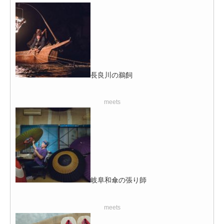
長良川の鵜飼
meets
岐阜和傘の張り師
meets