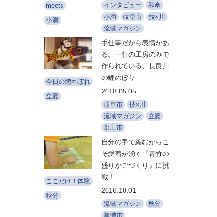
インタビュー
和傘
meets
小満
岐阜市
技×川
小満
流域マガジン
手仕事だから表情があ
る。一軒の工房のみで
作られている、長良川
の鯉のぼり
今日の惚れぼれ
2018.05.05
立夏
岐阜市
技×川
流域マガジン
立夏
郡上市
自分の手で編むからこ
そ愛着が湧く『青竹の
盛りかごづくり』に挑
戦！
ここだけ！体験
2016.10.01
秋分
流域マガジン
秋分
美濃市