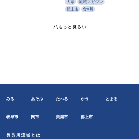
大寒
流域マガジン
郡上市
食×川
みる
あそぶ
たべる
かう
とまる
岐阜市
関市
美濃市
郡上市
長良川流域とは