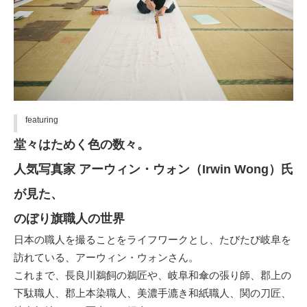
featuring
堂々はためく色の数々。
人気写真家 アーウィン・ウォン（Irwin Wong）氏
が見た、
のぼり旗職人の世界
日本の職人を撮ることをライフワークとし、たびたび岐阜を
訪れている、アーウィン・ウォンさん。
これまで、
長良川鵜飼の鵜匠
や、
岐阜和傘の張り師
、
郡上の
下駄職人
、
郡上本染職人
、
美濃手漉き和紙職人
、
関の刀匠
、