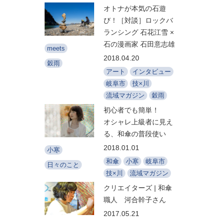
オトナが本気の石遊
び！［対談］ロックバ
ランシング 石花江雪 ×
石の漫画家 石田意志雄
meets
2018.04.20
穀雨
アート
インタビュー
岐阜市
技×川
流域マガジン
穀雨
初心者でも簡単！
オシャレ上級者に見え
る、和傘の普段使い
2018.01.01
小寒
和傘
小寒
岐阜市
日々のこと
技×川
流域マガジン
クリエイターズ | 和傘
職人 河合幹子さん
2017.05.21