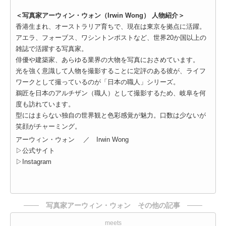
＜写真家アーウィン・ウォン（Irwin Wong） 人物紹介＞
香港生まれ、オーストラリア育ちで、現在は東京を拠点に活躍。
アエラ、フォーブス、ワシントンポストなど、世界20か国以上の
雑誌で活躍する写真家。
俳優や建築家、あらゆる業界の大物を写真におさめています。
光を強く意識して人物を撮影することに定評のある彼が、ライフ
ワークとして撮っているのが「日本の職人」シリーズ。
鵜匠を日本のアルチザン（職人）として撮影するため、岐阜を何
度も訪れています。
型にはまらない独自の世界観と色彩感覚が魅力。口数は少ないが
笑顔がチャーミング。
アーウィン・ウォン ／ Irwin Wong
▷
公式サイト
▷
Instagram
─── 写真家アーウィン・ウォン その他の記事 ───
meets