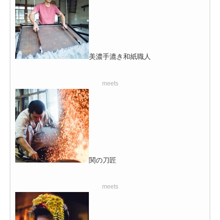
美濃手漉き和紙職人
meets
関の刀匠
meets