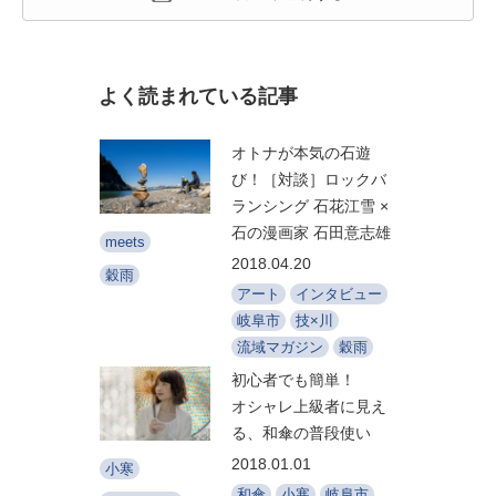
よく読まれている記事
オトナが本気の石遊
び！［対談］ロックバ
ランシング 石花江雪 ×
石の漫画家 石田意志雄
meets
2018.04.20
穀雨
アート
インタビュー
岐阜市
技×川
流域マガジン
穀雨
初心者でも簡単！
オシャレ上級者に見え
る、和傘の普段使い
2018.01.01
小寒
和傘
小寒
岐阜市