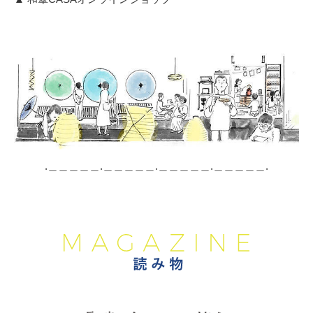
.＿＿＿＿＿.＿＿＿＿＿.＿＿＿＿＿.＿＿＿＿＿.