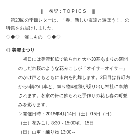
||| 後記：T O P I C S |||
第23回の季節レターは、「春、新しい友達と遊ぼう！」の
特集をお届けしました。
◇◆◇ 催しもの ◇◆◇
◎
美濃まつり
初日には美濃和紙で飾られた大小30基あまりの満開
のしだれ桜のような花みこしが「オイサーオイサー」
のかけ声ともともに市内を乱舞します。2日目は各町内
から6輌の山車と、練り物9種類が繰り出し神社に奉納
されます。各家の軒に飾られた手作りの花も春の町並
みを彩ります。
▷開催日時：2018年4月14日（土）/15日（日）
（土）花みこし 8:30～15:00頃、15日
（日）山車・練り物 13:00～