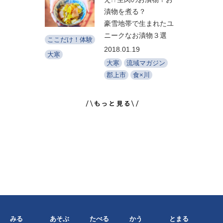
漬物を煮る？
豪雪地帯で生まれたユ
ニークなお漬物３選
ここだけ！体験
2018.01.19
大寒
大寒
流域マガジン
郡上市
食×川
みる
あそぶ
たべる
かう
とまる