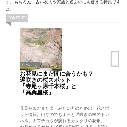
す。もちろん、古い友人や家族と遊ぶのにも使える特集です
よ。
CONTENTS
日々のこと
お花見にまだ間に合うかも？
遅咲きの桜スポット
「寺尾ヶ原千本桜」と
「高桑星桜」
花見をまだまだ楽しみたい方のための、花スポ
ット情報。山なのでちょっと遅咲きの桜のトン
ネル、ギフチョウが訪れるカタクリの花畑、１
か月かわるがわる10種の桜が咲く川辺。友達を