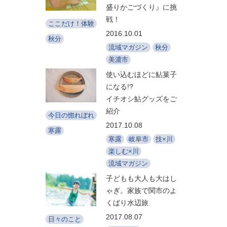
盛りかごづくり』に挑
戦！
ここだけ！体験
2016.10.01
秋分
流域マガジン
秋分
美濃市
使い込むほどに鮎菓子
になる!?
イチオシ鮎グッズをご
紹介
今日の惚れぼれ
2017.10.08
寒露
寒露
岐阜市
技×川
楽しむ×川
流域マガジン
子どもも大人も大はし
ゃぎ。家族で関市のよ
くばり水辺旅
2017.08.07
日々のこと