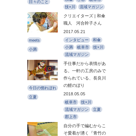
日々のこと
技×川
流域マガジン
クリエイターズ | 和傘
職人 河合幹子さん
2017.05.21
インタビュー
和傘
meets
小満
岐阜市
技×川
小満
流域マガジン
手仕事だから表情があ
る。一軒の工房のみで
作られている、長良川
の鯉のぼり
今日の惚れぼれ
2018.05.05
立夏
岐阜市
技×川
流域マガジン
立夏
郡上市
自分の手で編むからこ
そ愛着が湧く『青竹の