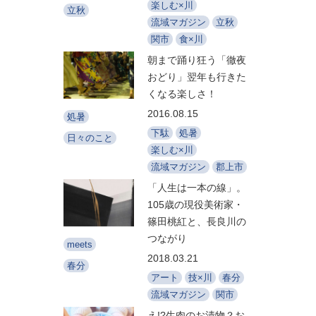
楽しむ×川
立秋
流域マガジン
立秋
関市
食×川
朝まで踊り狂う「徹夜
おどり」翌年も行きた
くなる楽しさ！
2016.08.15
処暑
下駄
処暑
日々のこと
楽しむ×川
流域マガジン
郡上市
「人生は一本の線」。
105歳の現役美術家・
篠田桃紅と、長良川の
つながり
meets
2018.03.21
春分
アート
技×川
春分
流域マガジン
関市
え!?生肉のお漬物？お