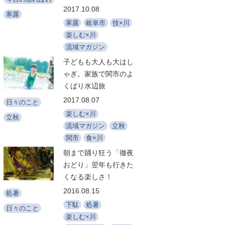
2017.10.08
寒露
寒露
岐阜市
技×川
楽しむ×川
流域マガジン
子どもも大人も大はし
ゃぎ。家族で関市のよ
くばり水辺旅
2017.08.07
日々のこと
楽しむ×川
立秋
流域マガジン
立秋
関市
食×川
朝まで踊り狂う「徹夜
おどり」翌年も行きた
くなる楽しさ！
2016.08.15
処暑
下駄
処暑
日々のこと
楽しむ×川