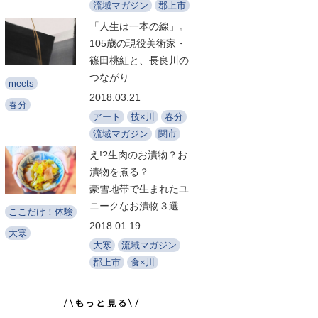
流域マガジン
郡上市
「人生は一本の線」。
105歳の現役美術家・
篠田桃紅と、長良川の
つながり
meets
2018.03.21
春分
アート
技×川
春分
流域マガジン
関市
え!?生肉のお漬物？お
漬物を煮る？
豪雪地帯で生まれたユ
ニークなお漬物３選
ここだけ！体験
2018.01.19
大寒
大寒
流域マガジン
郡上市
食×川