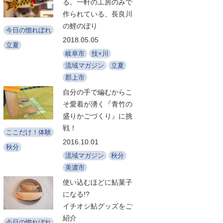
る。一軒の工房のみで
作られている、長良川
の鯉のぼり
今日の惚れぼれ
2018.05.05
立夏
岐阜市
技×川
流域マガジン
立夏
郡上市
自分の手で編むからこ
そ愛着が湧く『青竹の
盛りかごづくり』に挑
戦！
ここだけ！体験
2016.10.01
秋分
流域マガジン
秋分
美濃市
使い込むほどに鮎菓子
になる!?
イチオシ鮎グッズをご
紹介
今日の惚れぼれ