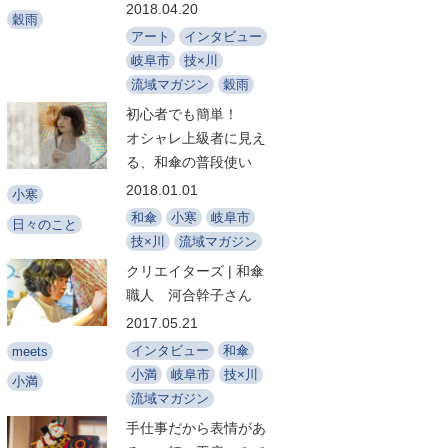
2018.04.20
穀雨
アート
インタビュー
岐阜市
技×川
流域マガジン
穀雨
初心者でも簡単！
オシャレ上級者に見え
る、和傘の普段使い
2018.01.01
小寒
和傘
小寒
岐阜市
日々のこと
技×川
流域マガジン
クリエイターズ | 和傘
職人 河合幹子さん
2017.05.21
インタビュー
和傘
meets
小満
岐阜市
技×川
小満
流域マガジン
手仕事だから表情があ