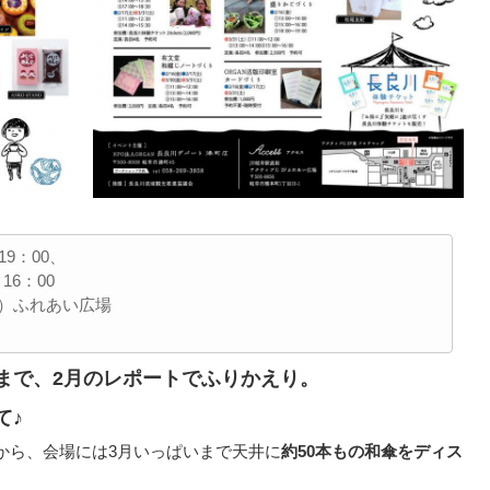
19：00、
：00
）ふれあい広場
まで
、2月のレポートでふりかえり。
て♪
ら、会場には3月いっぱいまで天井に
約50本もの和傘をディス