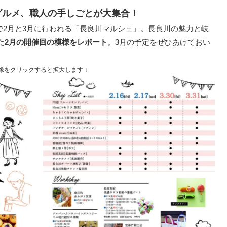
グルメ、職人の手しごとが大集合
！
2月と3月に行われる「長良川マルシェ」。長良川の魅力と岐
た2月の開催回の模様をレポート
。3月の予定をぜひあけておい
画像をクリックすると拡大します ↓