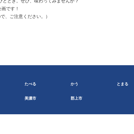
ひととき。ぜひ、味わってみませんか？
企画です！
ので、ご注意ください。）
たべる
かう
とまる
美濃市
郡上市
© 長良川STORY事務局