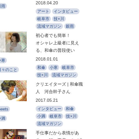
2018.04.20
穀雨
アート
インタビュー
岐阜市
技×川
流域マガジン
穀雨
初心者でも簡単！
オシャレ上級者に見え
る、和傘の普段使い
2018.01.01
小寒
和傘
小寒
岐阜市
日々のこと
技×川
流域マガジン
クリエイターズ | 和傘職
人 河合幹子さん
2017.05.21
インタビュー
和傘
eets
小満
岐阜市
技×川
小満
流域マガジン
手仕事だから表情があ