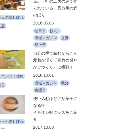
る。一軒の工房のみで作
られている、長良川の鯉
のぼり
今日の惚れぼれ
2018.05.05
立夏
岐阜市
技×川
流域マガジン
立夏
郡上市
自分の手で編むからこそ
愛着が湧く『青竹の盛り
かごづくり』に挑戦！
2016.10.01
ここだけ！体験
流域マガジン
秋分
秋分
美濃市
使い込むほどに鮎菓子に
なる!?
イチオシ鮎グッズをご紹
介
今日の惚れぼれ
2017.10.08