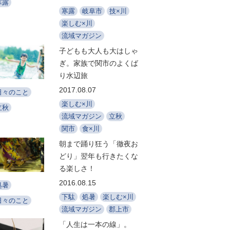
寒露
寒露
岐阜市
技×川
楽しむ×川
流域マガジン
子どもも大人も大はしゃ
ぎ。家族で関市のよくば
り水辺旅
2017.08.07
日々のこと
楽しむ×川
立秋
流域マガジン
立秋
関市
食×川
朝まで踊り狂う「徹夜お
どり」翌年も行きたくな
る楽しさ！
2016.08.15
処暑
下駄
処暑
楽しむ×川
日々のこと
流域マガジン
郡上市
「人生は一本の線」。