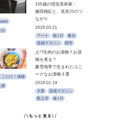
105歳の現役美術家・
篠田桃紅と、長良川のつ
ながり
eets
2018.03.21
春分
アート
技×川
春分
流域マガジン
関市
え!?生肉のお漬物？お漬
物を煮る？
豪雪地帯で生まれたユニ
ークなお漬物３選
ここだけ！体験
2018.01.19
大寒
大寒
流域マガジン
郡上市
食×川