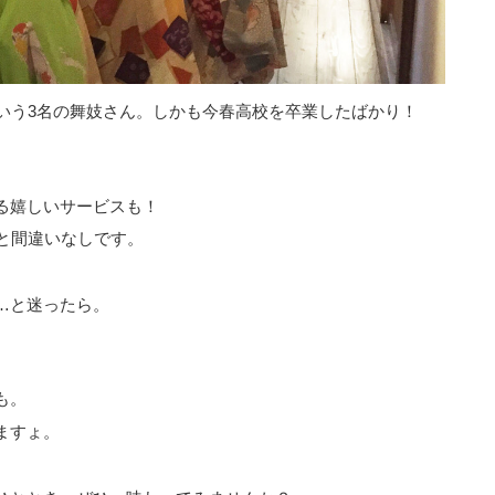
という3名の舞妓さん。しかも今春高校を卒業したばかり！
る嬉しいサービスも！
と間違いなしです。
…と迷ったら。
。
も。
ますょ。