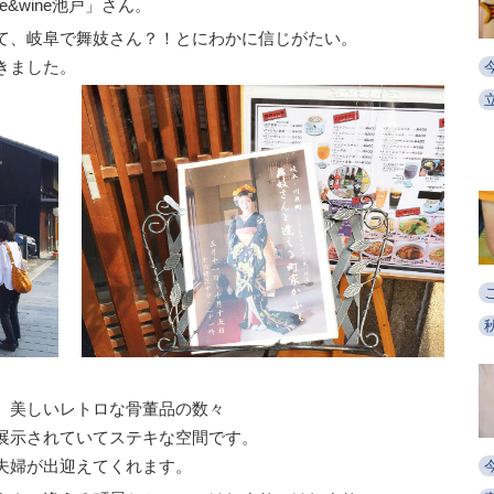
&wine池戸」さん。
て、岐阜で舞妓さん？！とにわかに信じがたい。
きました。
、美しいレトロな骨董品の数々
展示されていてステキな空間です。
夫婦が出迎えてくれます。