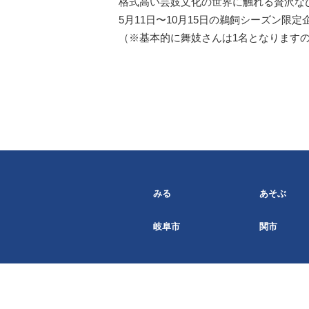
格式高い芸妓文化の世界に触れる贅沢な
5月11日〜10月15日の鵜飼シーズン限定
（※基本的に舞妓さんは1名となります
みる
あそぶ
岐阜市
関市