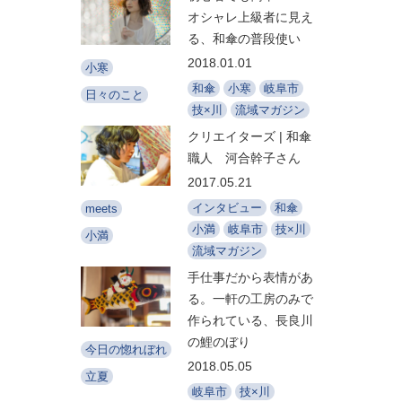
オシャレ上級者に見え
る、和傘の普段使い
2018.01.01
小寒
和傘
小寒
岐阜市
日々のこと
技×川
流域マガジン
クリエイターズ | 和傘
職人 河合幹子さん
2017.05.21
インタビュー
和傘
meets
小満
岐阜市
技×川
小満
流域マガジン
手仕事だから表情があ
る。一軒の工房のみで
作られている、長良川
の鯉のぼり
今日の惚れぼれ
2018.05.05
立夏
岐阜市
技×川