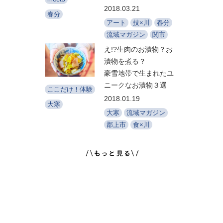
2018.03.21
春分
アート
技×川
春分
流域マガジン
関市
え!?生肉のお漬物？お
漬物を煮る？
豪雪地帯で生まれたユ
ニークなお漬物３選
ここだけ！体験
2018.01.19
大寒
大寒
流域マガジン
郡上市
食×川