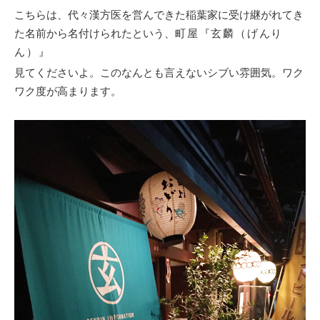
こちらは、代々漢方医を営んできた稲葉家に受け継がれてき
た名前から名付けられたという、
町屋『
玄麟（げんり
ん）
』
見てくださいよ。このなんとも言えないシブい雰囲気。ワク
ワク度が高まります。