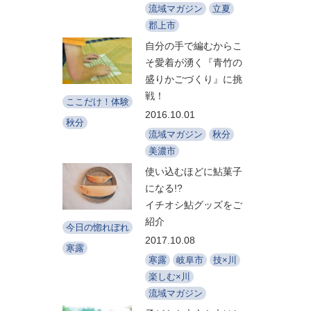
流域マガジン
立夏
郡上市
自分の手で編むからこ
そ愛着が湧く『青竹の
盛りかごづくり』に挑
戦！
ここだけ！体験
2016.10.01
秋分
流域マガジン
秋分
美濃市
使い込むほどに鮎菓子
になる!?
イチオシ鮎グッズをご
紹介
今日の惚れぼれ
2017.10.08
寒露
寒露
岐阜市
技×川
楽しむ×川
流域マガジン