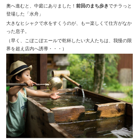
奧へ進むと、中庭にありました！
前回のまち歩き
でチラっと
登場した「水舟」
大きなヒシャクで水をすくうのが、もー楽しくて仕方がなか
った息子。
（早く、こぼこぼエールで乾杯したい大人たちは、我慢の限
界を超え店内へ誘導・・・）