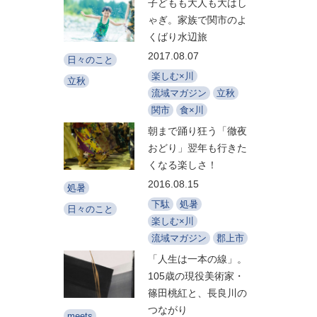
子どもも大人も大はし
ゃぎ。家族で関市のよ
くばり水辺旅
2017.08.07
日々のこと
楽しむ×川
立秋
流域マガジン
立秋
関市
食×川
朝まで踊り狂う「徹夜
おどり」翌年も行きた
くなる楽しさ！
2016.08.15
処暑
下駄
処暑
日々のこと
楽しむ×川
流域マガジン
郡上市
「人生は一本の線」。
105歳の現役美術家・
篠田桃紅と、長良川の
つながり
meets