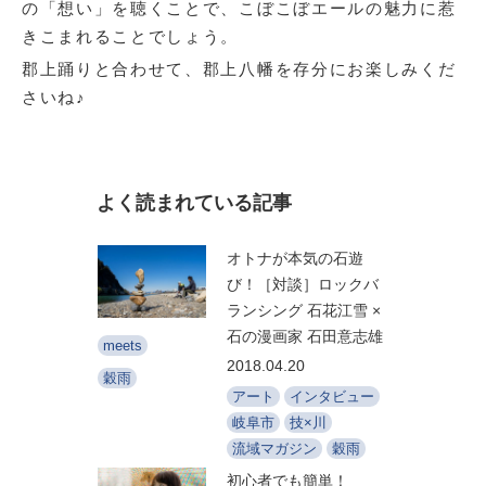
の「想い」を聴くことで、こぼこぼエールの魅力に惹
きこまれることでしょう。
郡上踊りと合わせて、郡上八幡を存分にお楽しみくだ
さいね♪
よく読まれている記事
オトナが本気の石遊
び！［対談］ロックバ
ランシング 石花江雪 ×
石の漫画家 石田意志雄
meets
2018.04.20
穀雨
アート
インタビュー
岐阜市
技×川
流域マガジン
穀雨
初心者でも簡単！