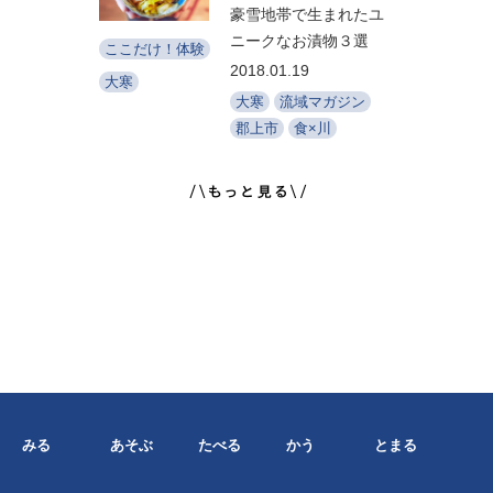
豪雪地帯で生まれたユ
ニークなお漬物３選
ここだけ！体験
2018.01.19
大寒
大寒
流域マガジン
郡上市
食×川
みる
あそぶ
たべる
かう
とまる