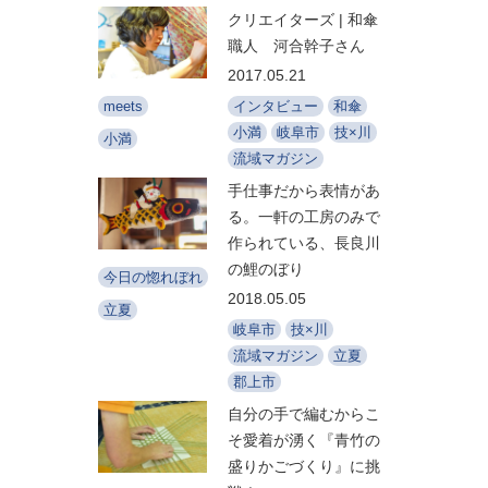
クリエイターズ | 和傘
職人 河合幹子さん
2017.05.21
インタビュー
和傘
meets
小満
岐阜市
技×川
小満
流域マガジン
手仕事だから表情があ
る。一軒の工房のみで
作られている、長良川
の鯉のぼり
今日の惚れぼれ
2018.05.05
立夏
岐阜市
技×川
流域マガジン
立夏
郡上市
自分の手で編むからこ
そ愛着が湧く『青竹の
盛りかごづくり』に挑