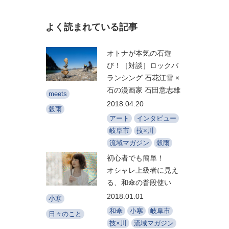
よく読まれている記事
オトナが本気の石遊
び！［対談］ロックバ
ランシング 石花江雪 ×
石の漫画家 石田意志雄
meets
2018.04.20
穀雨
アート
インタビュー
岐阜市
技×川
流域マガジン
穀雨
初心者でも簡単！
オシャレ上級者に見え
る、和傘の普段使い
2018.01.01
小寒
和傘
小寒
岐阜市
日々のこと
技×川
流域マガジン