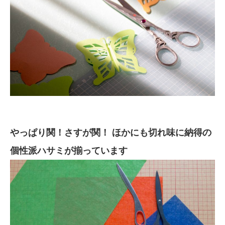
やっぱり関！さすが関！ ほかにも
切れ味に納得
の
個性派ハサミ
が揃っています