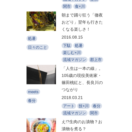
関市
食×川
朝まで踊り狂う「徹夜
おどり」翌年も行きた
くなる楽しさ！
2016.08.15
処暑
下駄
処暑
日々のこと
楽しむ×川
流域マガジン
郡上市
「人生は一本の線」。
105歳の現役美術家・
篠田桃紅と、長良川の
つながり
meets
2018.03.21
春分
アート
技×川
春分
流域マガジン
関市
え!?生肉のお漬物？お
漬物を煮る？