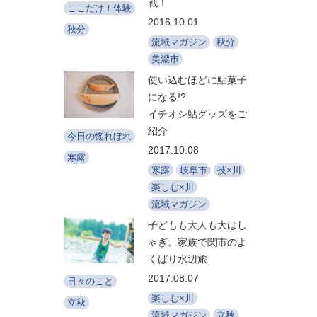
戦！
ここだけ！体験
2016.10.01
秋分
流域マガジン
秋分
美濃市
使い込むほどに鮎菓子
になる!?
イチオシ鮎グッズをご
紹介
今日の惚れぼれ
2017.10.08
寒露
寒露
岐阜市
技×川
楽しむ×川
流域マガジン
子どもも大人も大はし
ゃぎ。家族で関市のよ
くばり水辺旅
2017.08.07
日々のこと
楽しむ×川
立秋
流域マガジン
立秋