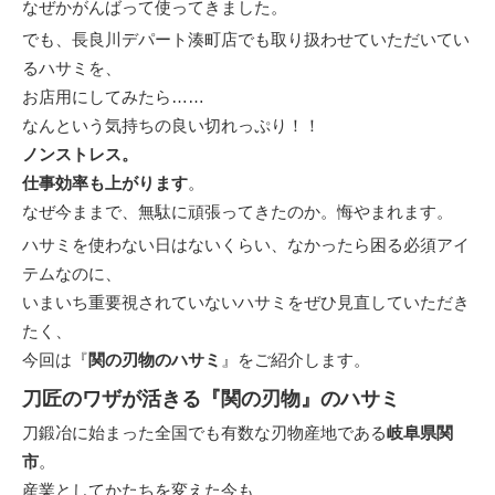
なぜかがんばって使ってきました。
でも、長良川デパート湊町店でも取り扱わせていただいてい
るハサミを、
お店用にしてみたら……
なんという気持ちの良い切れっぷり！！
ノンストレス。
仕事効率も上がります
。
なぜ今ままで、無駄に頑張ってきたのか。悔やまれます。
ハサミを使わない日はないくらい、なかったら困る必須アイ
テムなのに、
いまいち重要視されていないハサミをぜひ見直していただき
たく、
今回は『
関の刃物のハサミ
』をご紹介します。
刀匠のワザ
が活きる『関の刃物』のハサミ
刀鍛冶に始まった全国でも有数な刃物産地である
岐阜県関
市
。
産業としてかたちを変えた今も