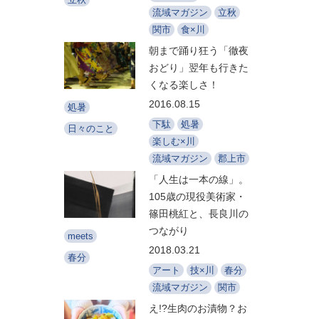
流域マガジン
立秋
関市
食×川
朝まで踊り狂う「徹夜
おどり」翌年も行きた
くなる楽しさ！
2016.08.15
処暑
下駄
処暑
日々のこと
楽しむ×川
流域マガジン
郡上市
「人生は一本の線」。
105歳の現役美術家・
篠田桃紅と、長良川の
つながり
meets
2018.03.21
春分
アート
技×川
春分
流域マガジン
関市
え!?生肉のお漬物？お