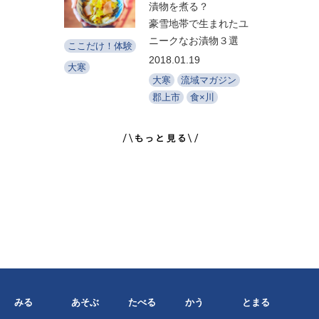
漬物を煮る？
豪雪地帯で生まれたユ
ニークなお漬物３選
ここだけ！体験
2018.01.19
大寒
大寒
流域マガジン
郡上市
食×川
みる
あそぶ
たべる
かう
とまる