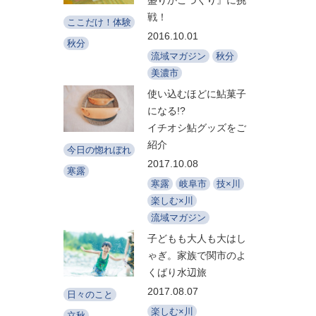
戦！
ここだけ！体験
2016.10.01
秋分
流域マガジン
秋分
美濃市
使い込むほどに鮎菓子
になる!?
イチオシ鮎グッズをご
紹介
今日の惚れぼれ
2017.10.08
寒露
寒露
岐阜市
技×川
楽しむ×川
流域マガジン
子どもも大人も大はし
ゃぎ。家族で関市のよ
くばり水辺旅
2017.08.07
日々のこと
楽しむ×川
立秋