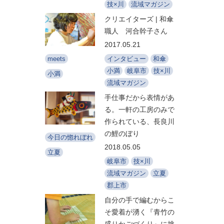
技×川
流域マガジン
クリエイターズ | 和傘
職人 河合幹子さん
2017.05.21
インタビュー
和傘
meets
小満
岐阜市
技×川
小満
流域マガジン
手仕事だから表情があ
る。一軒の工房のみで
作られている、長良川
の鯉のぼり
今日の惚れぼれ
2018.05.05
立夏
岐阜市
技×川
流域マガジン
立夏
郡上市
自分の手で編むからこ
そ愛着が湧く『青竹の
盛りかごづくり』に挑