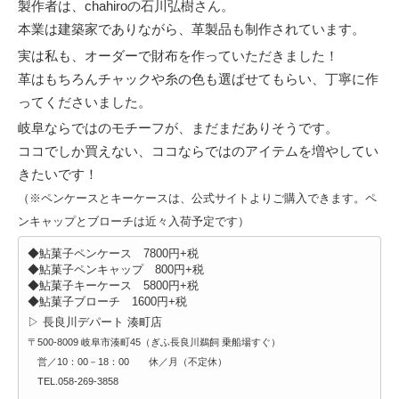
製作者は、chahiroの石川弘樹さん。
本業は建築家でありながら、革製品も制作されています。
実は私も、オーダーで財布を作っていただきました！
革はもちろんチャックや糸の色も選ばせてもらい、丁寧に作
ってくださいました。
岐阜ならではのモチーフが、まだまだありそうです。
ココでしか買えない、ココならではのアイテムを増やしてい
きたいです！
（※ペンケースとキーケースは、公式サイトよりご購入できます。ペ
ンキャップとブローチは近々入荷予定です）
◆
鮎菓子ペンケース
7800円+税
◆鮎菓子ペンキャップ 800円+税
◆
鮎菓子キーケース
5800円+税
◆鮎菓子ブローチ 1600円+税
▷
長良川デパート 湊町店
〒500-8009 岐阜市湊町45（ぎふ長良川鵜飼 乗船場すぐ）
営／10：00－18：00 休／月（不定休）
TEL.058-269-3858