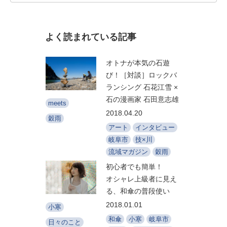
よく読まれている記事
オトナが本気の石遊
び！［対談］ロックバ
ランシング 石花江雪 ×
石の漫画家 石田意志雄
meets
2018.04.20
穀雨
アート
インタビュー
岐阜市
技×川
流域マガジン
穀雨
初心者でも簡単！
オシャレ上級者に見え
る、和傘の普段使い
2018.01.01
小寒
和傘
小寒
岐阜市
日々のこと