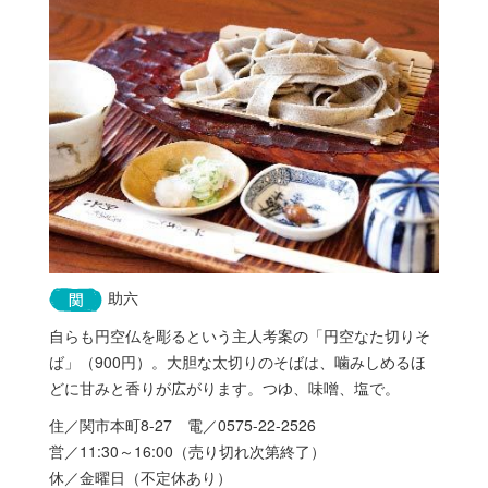
助六
自らも円空仏を彫るという主人考案の「円空なた切りそ
ば」（900円）。大胆な太切りのそばは、噛みしめるほ
どに甘みと香りが広がります。つゆ、味噌、塩で。
住／関市本町8-27 電／0575-22-2526
営／11:30～16:00（売り切れ次第終了）
休／金曜日（不定休あり）