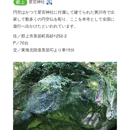
星宮神社
円空はかつて星宮神社に付属して建てられた粥川寺で出
家して数多くの円空仏を彫り、ここを本寺として全国に
遊行へ出かけたといわれています。
住／郡上市美並町高砂1252-2
P／70台
交／東海北陸道美並ICより車15分