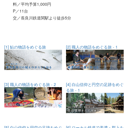
料／平均予算1,000円
P／11台
交／長良川鉄道関駅より徒歩5分
[1] 鮎の物語をめぐる旅
[2] 職人の物語をめぐる旅 - 1
[3] 職人の物語をめぐる旅 - 2
[4] 白山信仰と円空の足跡をめぐ
る旅 - 1
[5] 白山信仰と円空の足跡をめぐ
[6] ローカル鉄道で美濃・郡上を