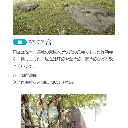
弥勒寺跡
円空は晩年、美濃の豪族ムゲツ氏の氏寺であった弥勒寺
を中興しました。現在は塔跡や金堂跡、講堂跡などが残
っています。
住／関市池尻
交／東海環状道関広見ICより車5分