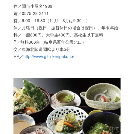
住／関市小屋名1989
電／0575-28-3111
営／9:00～16:30（11月～3月は9:30～）
休／月曜日（祝日、振替休日の場合は翌日）、年末年始
料／一般800円、大学生400円、高校生以下無料
P／無料306台（岐阜県百年公園北口）
交／東海北陸道関ICより車5分
HP／
http://www.gifu-kenpaku.jp/