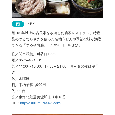
つるや
築100年以上の古民家を改装した農家レストラン。特産
品のつるむらさきを使った名物うどんや季節の味が満喫
できる「つるや御膳」（1,350円）をぜひ。
住／関市武芸川町谷口1223
電／0575-46-1391
営／11:00～15:00、17:00～21:00（月～金の夜は要予
約）
休／木曜日
料／平均予算1,000円～
P／20台
交／東海北陸道美濃ICより車10分
HP／
http://tsurumurasaki.com/