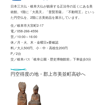
日本三大仏・岐阜大仏が鎮座する正法寺の近くにある美
術館。1階に「大黒天」「普賢菩薩」「不動明王」といっ
た円空仏を、2階に古美術品を展示しています。
住／岐阜市大宮町2-17
電／058-266-4556
営／10:00～16:00
休／月・火、木・金曜日※要確認
料／大人500円、小・中・高校生200円
P／2台
交／岐阜バス「岐阜公園・歴史博物館前」下車徒歩3分
円空得度の地・
郡上市美並町高砂へ