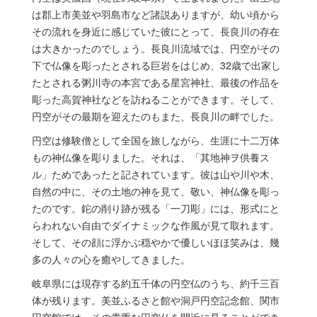
は郡上市美並や羽島市など諸説ありますが、幼い頃から
その流れを身近に感じていた彼にとって、長良川の存在
は大きかったのでしょう。長良川流域では、円空がその
下で仏像を彫ったとされる巨岩をはじめ、32歳で出家し
たとされる粥川寺の本宮である星宮神社、最後の作品を
彫った高賀神社などを訪ねることができます。そして、
円空がその最期を迎えたのもまた、長良川の畔でした。
円空は修験僧として全国を旅しながら、生涯に十二万体
もの神仏像を彫りました。それは、「其地神ヲ供養ス
ル」ためであったと記されています。彼は山や川や木、
自然の中に、その土地の神を見て、敬い、神仏像を彫っ
たのです。鉈の削り跡が残る「一刀彫」には、形式にと
らわれない自由でダイナミックな作風が見て取れます。
そして、その顔に浮かぶ穏やかで優しいほほ笑みは、幾
多の人々の心を癒やしてきました。
岐阜県には現存する約五千体の円空仏のうち、約千三百
体が残ります。美並ふるさと館や洞戸円空記念館、関市
円空館では、その貴重な円空仏を間近に見ることができ