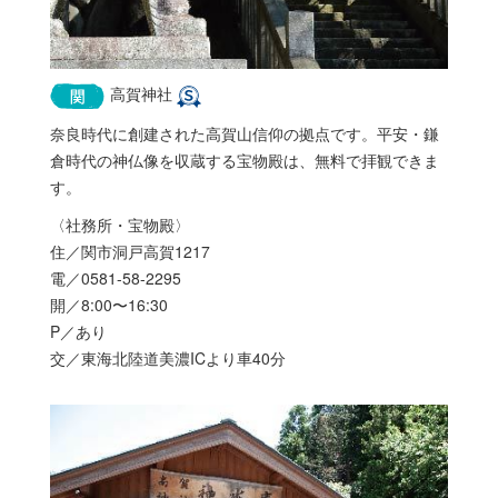
高賀神社
奈良時代に創建された高賀山信仰の拠点です。平安・鎌
倉時代の神仏像を収蔵する宝物殿は、無料で拝観できま
す。
〈社務所・宝物殿〉
住／関市洞戸高賀1217
電／0581-58-2295
開／8:00〜16:30
P／あり
交／東海北陸道美濃ICより車40分