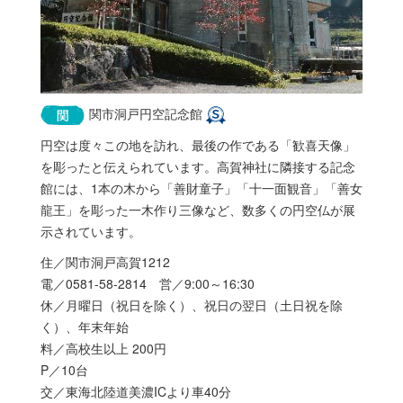
関市洞戸円空記念館
円空は度々この地を訪れ、最後の作である「歓喜天像」
を彫ったと伝えられています。高賀神社に隣接する記念
館には、1本の木から「善財童子」「十一面観音」「善女
龍王」を彫った一木作り三像など、数多くの円空仏が展
示されています。
住／関市洞戸高賀1212
電／0581-58-2814 営／9:00～16:30
休／月曜日（祝日を除く）、祝日の翌日（土日祝を除
く）、年末年始
料／高校生以上 200円
P／10台
交／東海北陸道美濃ICより車40分