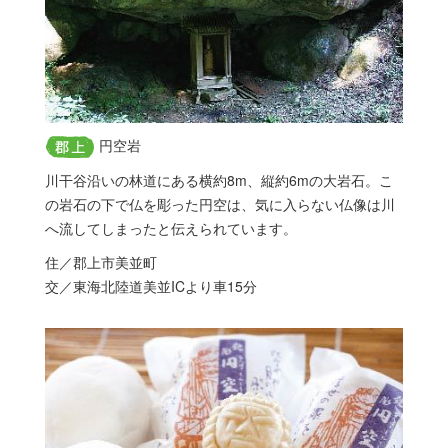
円空岩
川干谷沿いの林道にある横約8m、縦約6mの大岩石。こ
の岩石の下で仏を彫った円空は、気に入らない仏像は川
へ流してしまったと伝えられています。
住／郡上市美並町
交／東海北陸道美並ICより車15分