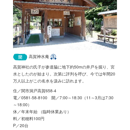
高賀神水庵
高賀神社の氏子が参道脇に地下約50mの井戸を掘り、宮
水としたのが始まり。次第に評判を呼び、今では年間20
万人以上がこの名水を汲みに訪れます。
住／関市洞戸高賀658-4
電／0581-58-8100 開／7:00～18:30（11～3月は7:30
～18:00）
休／年末年始 （臨時休業あり）
料／初穂料100円
P／20台