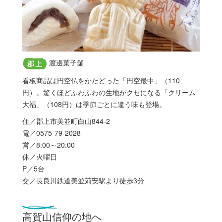
渡邊菓子舗
看板商品は円空仏をかたどった「円空最中」（110
円）。驚くほどふわふわの生地がクセになる「クリーム
大福」（108円）は季節ごとに違う味も登場。
住／郡上市美並町白山844-2
電／0575-79-2028
営／8:00～20:00
休／火曜日
P／5台
交／長良川鉄道美並苅安駅より徒歩3分
高賀山信仰の地へ