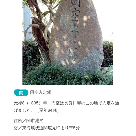
円空入定塚
元禄8（1695）年、円空は長良川畔のこの地で入定を遂
げました。（享年64歳）
住所／関市池尻
交／東海環状道関広見ICより車5分