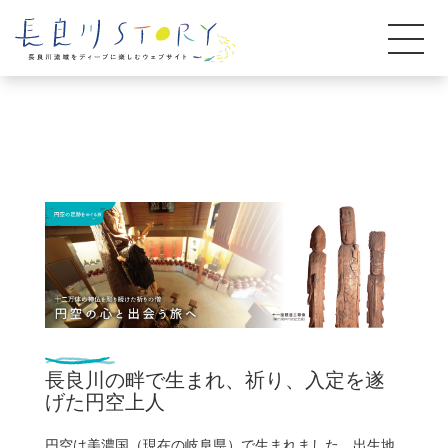
長良川の畔で生まれ、祈り、
入定を遂
げた円空上人
円空は美濃国（現在の岐阜県）で生まれました。出生地