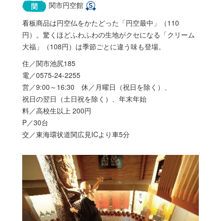
関市円空館
看板商品は円空仏をかたどった「円空最中」（110
円）。驚くほどふわふわの生地がクセになる「クリーム
大福」（108円）は季節ごとに違う味も登場。
住／関市池尻185
電／0575-24-2255
営／9:00～16:30 休／月曜日（祝日を除く）、
祝日の翌日（土日祝を除く）、年末年始
料／高校生以上 200円
P／30台
交／東海環状道関広見ICより車5分