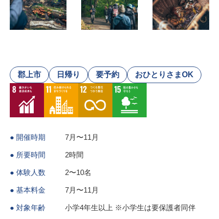
郡上市
日帰り
要予約
おひとりさまOK
● 開催時期
7月〜11月
● 所要時間
2時間
● 体験人数
2〜10名
● 基本料金
7月〜11月
● 対象年齢
小学4年生以上 ※小学生は要保護者同伴