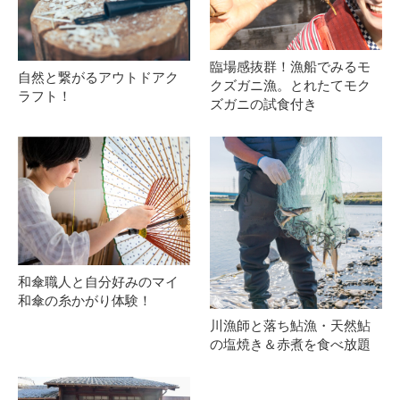
臨場感抜群！漁船でみるモ
自然と繋がるアウトドアク
クズガニ漁。とれたてモク
ラフト！
ズガニの試食付き
和傘職人と自分好みのマイ
和傘の糸かがり体験！
川漁師と落ち鮎漁・天然鮎
の塩焼き＆赤煮を食べ放題