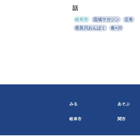
話
岐阜市
流域マガジン
立冬
長良川おんぱく
食×川
みる
あそぶ
岐阜市
関市