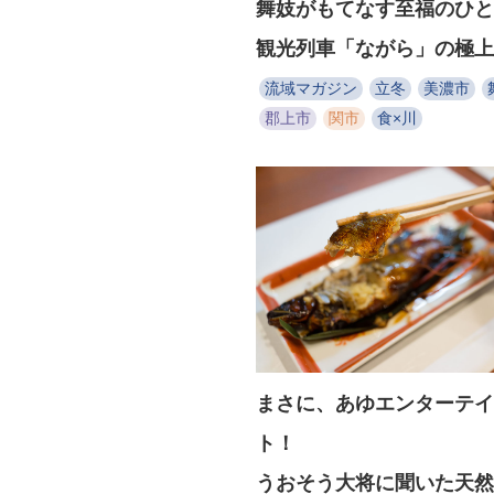
舞妓がもてなす至福のひと
観光列車「ながら」の極上
流域マガジン
立冬
美濃市
郡上市
関市
食×川
まさに、あゆエンターテイ
ト！
うおそう大将に聞いた天然