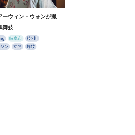
アーウィン・ウォンが撮
阜舞妓
ong
岐阜市
技×川
ジン
立冬
舞妓