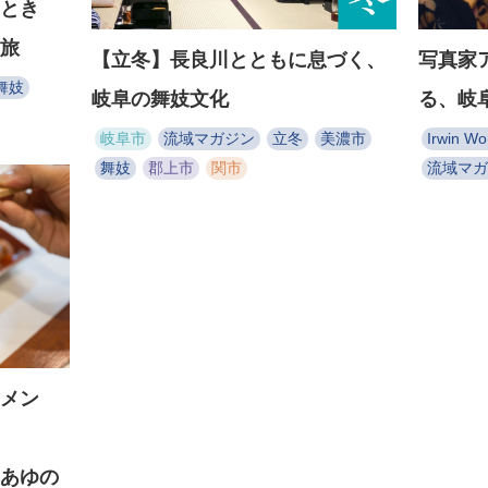
とき
旅
【立冬】長良川とともに息づく、
写真家
舞妓
岐阜の舞妓文化
る、岐
岐阜市
流域マガジン
立冬
美濃市
Irwin W
舞妓
郡上市
関市
流域マガ
メン
あゆの