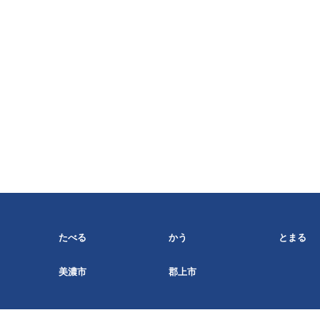
たべる
かう
とまる
美濃市
郡上市